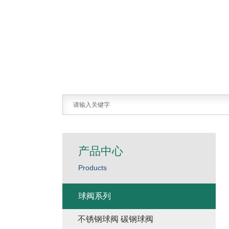
产品中心
Products
球阀系列
不锈钢球阀 碳钢球阀