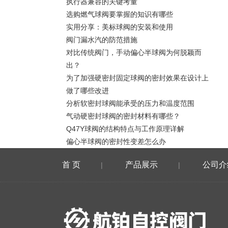
执行器兼容的关键考量
选购燃气球阀要掌握的知识有哪些
实用分享：美标球阀的安装和使用
阀门漏水汽的防范措施
对比传统阀门，手动偏心半球阀为何脱颖而
出？
为了加强硬密封固定球阀的密封效果在设计上
做了哪些改进
分析软密封球阀能承受的压力和温度范围
气动硬密封球阀的密封材料有哪些？
Q47Y球阀的结构特点与工作原理详解
偏心半球阀的密封性变差怎么办
首 页
产品展示
公司介
|
|