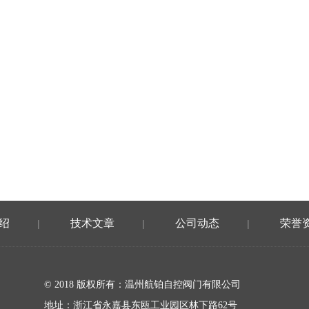
绍
技术文章
公司动态
荣誉
|
|
|
© 2018 版权所有：温州航铂自控阀门有限公司
地址：浙江省永嘉县东瓯工业园区林下路62号