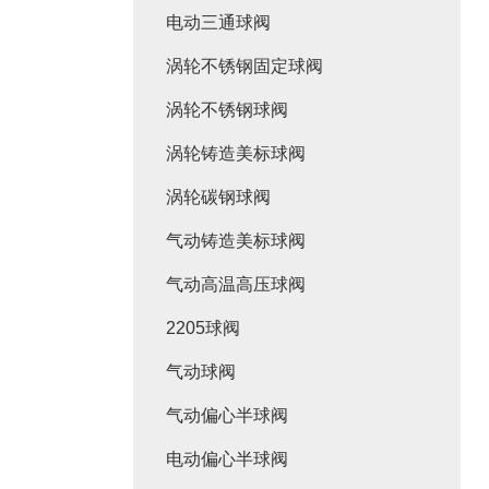
电动三通球阀
涡轮不锈钢固定球阀
涡轮不锈钢球阀
涡轮铸造美标球阀
涡轮碳钢球阀
气动铸造美标球阀
气动高温高压球阀
2205球阀
气动球阀
气动偏心半球阀
电动偏心半球阀