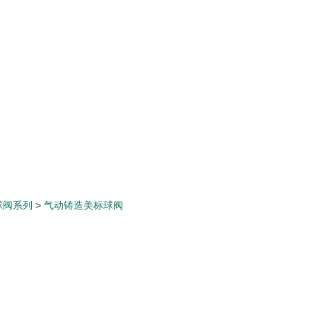
球阀系列
>
气动铸造美标球阀