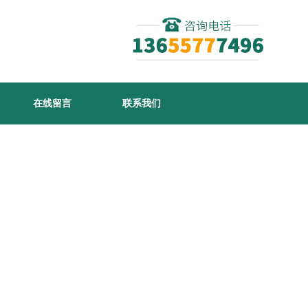
在线留言
联系我们