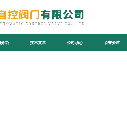
司介绍
技术文章
公司动态
荣誉资质