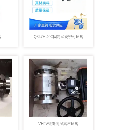
阀
Q347H-40C固定式硬密封球阀
VH2V锻造高温高压球阀