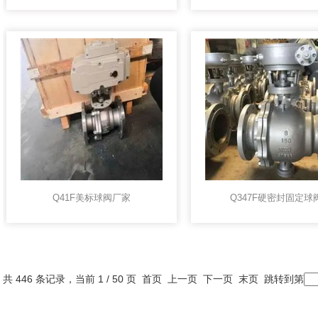
Q41F美标球阀厂家
Q347F硬密封固定球
共 446 条记录，当前 1 / 50 页 首页 上一页
下一页
末页
跳转到第