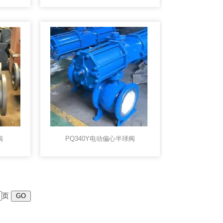
阀
PQ340Y电动偏心半球阀
页