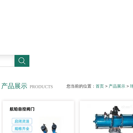
产品展示
您当前的位置：
首页
>
产品展示
>
PRODUCTS