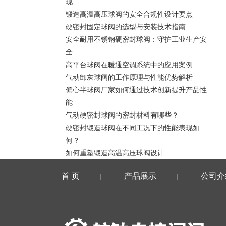
现
锻造高温高压球阀的安全合规性设计要点
硬密封固定球阀的选型与安装技术指南
安全耐用不锈钢硬密封球阀：守护工业生产安
全
高平台球阀在暖通空调系统中的应用案例
气动卸灰球阀的工作原理与性能优势解析
偏心半球阀厂家如何通过技术创新提升产品性
能
气动硬密封球阀的密封材料有哪些？
硬密封锻造球阀在不同工况下的性能表现如
何？
如何重塑锻造高温高压球阀设计
首 页
产品展示
公司介
|
|