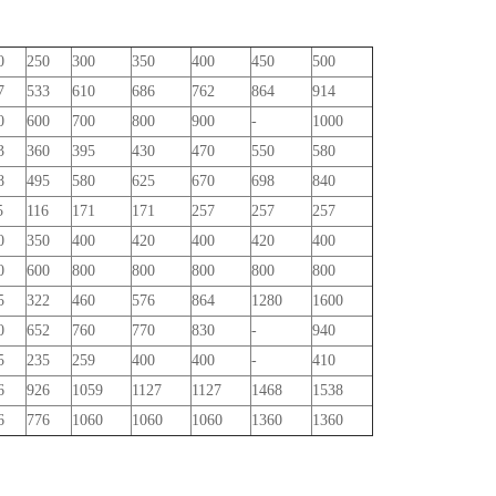
0
250
300
350
400
450
500
7
533
610
686
762
864
914
0
600
700
800
900
-
1000
3
360
395
430
470
550
580
8
495
580
625
670
698
840
5
116
171
171
257
257
257
0
350
400
420
400
420
400
0
600
800
800
800
800
800
5
322
460
576
864
1280
1600
0
652
760
770
830
-
940
5
235
259
400
400
-
410
6
926
1059
1127
1127
1468
1538
6
776
1060
1060
1060
1360
1360