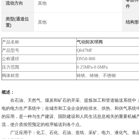
零部件
流动方向
其他
件
类型(通道位
其他
结构形
置)
产品名称
气动卸灰球阀
产品型号
Q647MF
公称通径
DN50-800
压力范围
0.25MPa-0.6MPa
阀体材质
铸铁、铸钢、不锈钢
概述：
在石油、天然气、煤炭和矿石的开采、提炼加工和管道输送系统中；
电的电力生产系统中；在城市和工业企业的给排水、供热、和供气系统
的应用，是一种与生产建设、国防建设和人民生活息息相关的重要机械
流，使介质按照预定的程序输送到各个点。
广泛应用于：化工、石化、石油、造纸、采矿、电力、液化气、食品