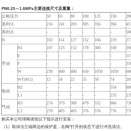
PN0.25～1.6MPa主要连接尺寸及重量：
公称压力
50
65
80
100
125
150
20
系列1L
216
241
283
305
356
394
45
系列2L
-
-
-
-
-
-
50
H
102
114
127
152
184
219
27
H1
107
125
152
178
300
330
39
E
-
-
-
-
-
-
11
手动
F
-
-
-
-
-
-
35
W
230
400
400
650
1050
1050
60
WT(KG)
12
16
22
35
58
74
20
H2
-
-
-
-
-
554
60
电动
L1
-
-
-
-
-
235
23
H3
274
379
389
479
552
666
73
气动
L2
270
405
405
576
576
776
77
购买本公司球阀请按以下指示进行安装：
（1）取掉法兰端两边的保护盖，在阀*打开的状态下进行冲洗清洁。