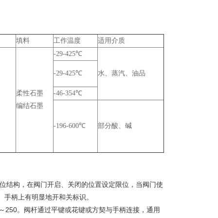
填料
工作温度
适用介质
-29-425℃
-29-425℃
水、蒸汽、油品
柔性石墨
-46-354℃
编结石墨
-196-600℃
部分酸、碱
限位结构，在阀门开启、关闭的位置设定限位，当阀门使
。手柄上有明显地开和关标识。
20～250。阀杆通过平键或花键或方契与手柄连接，通用