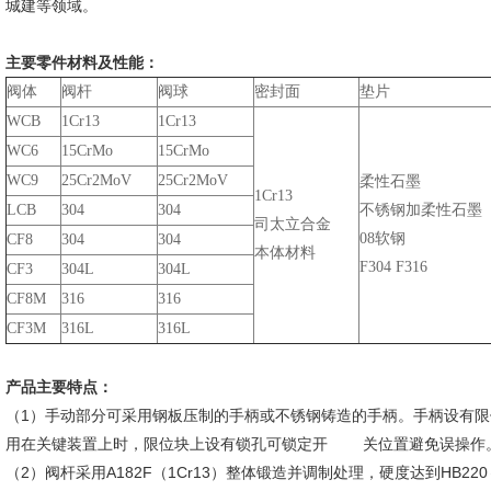
城建等领域。
主要零件材料及性能：
阀体
阀杆
阀球
密封面
垫片
WCB
1Cr13
1Cr13
WC6
15CrMo
15CrMo
WC9
25Cr2MoV
25Cr2MoV
柔性石墨
1Cr13
LCB
304
304
不锈钢加柔性石墨
司太立合金
08软钢
CF8
304
304
本体材料
F304 F316
CF3
304L
304L
CF8M
316
316
CF3M
316L
316L
产品主要特点：
（1）手动部分可采用钢板压制的手柄或不锈钢铸造的手柄。手柄设有
用在关键装置上时，限位块上设有锁孔可锁定开 关位置避免误操作
（2）阀杆采用A182F（1Cr13）整体锻造并调制处理，硬度达到HB2