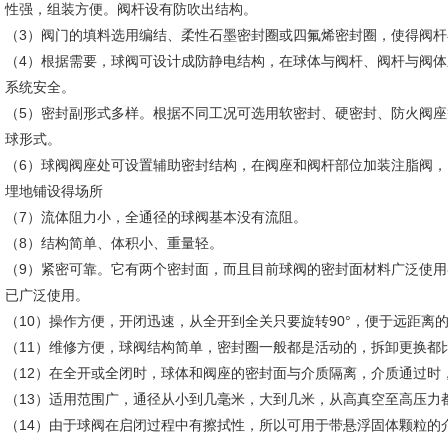
性强，组装方便。阀杆设有防吹出结构。
（3）阀门的填料选用编结、柔性石墨密封圈或四氟烯密封圈，使得阀
（4）根据需要，球阀可设计成防静电结构，在球体与阀杆、阀杆与阀
系统安全。
（5）密封副形式多样。根据不同工况可选用软密封、硬密封、防火阀座等结
球形式。
（6）球阀阀座处可设置辅助密封结构，在阀座和阀杆部位加装注脂阀
埋地铺设得场所
（7）流体阻力小，全通径的球阀基本没有流阻。
（8）结构简单、体积小、重量轻。
（9）紧密可靠。它有两个密封面，而且目前球阀的密封面材料广泛使用
已广泛使用。
（10）操作方便，开闭迅速，从全开到全关只要旋转90°，便于远距离
（11）维修方便，球阀结构简单，密封圈一般都是活动的，拆卸更换都
（12）在全开或全闭时，球体和阀座的密封面与介质隔离，介质通过时
（13）适用范围广，通径从小到几毫米，大到几米，从高真空至高压力
（14）由于球阀在启闭过程中有擦拭性，所以可用于带悬浮固体颗粒的