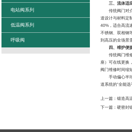
三、流体适应
电站阀系列
传统阀门对介质
道设计与材料定
低温阀系列
40%，适合高
不锈钢、双相钢等
呼吸阀
到高压的全场景
四、维护便捷
传统阀门维修需
座）可在线更换
阀门维修时间缩
手动偏心半球阀
道系统的“全能
上一篇：
锻造高
下一篇：
硬密封