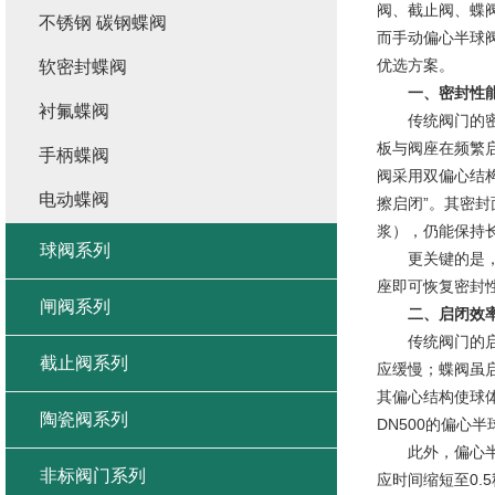
阀、截止阀、蝶
不锈钢 碳钢蝶阀
而手动偏心半球
优选方案。
软密封蝶阀
一、密封性能
衬氟蝶阀
传统阀门的密封
板与阀座在频繁
手柄蝶阀
阀
采用双偏心结
电动蝶阀
擦启闭”。其密
浆），仍能保持
球阀系列
更关键的是，偏
座即可恢复密封
闸阀系列
二、启闭效率
传统阀门的启闭
截止阀系列
应缓慢；蝶阀虽
其偏心结构使球
陶瓷阀系列
DN500的偏心
此外，偏心半球
非标阀门系列
应时间缩短至0.