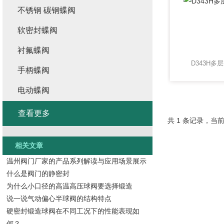
不锈钢 碳钢蝶阀
软密封蝶阀
衬氟蝶阀
D343H
手柄蝶阀
电动蝶阀
查看更多
共 1 条记录，当前
相关文章
温州阀门厂家的产品系列解读与应用场景展示
什么是阀门的静密封
为什么小口径的高温高压球阀要选择锻造
说一说气动偏心半球阀的结构特点
硬密封锻造球阀在不同工况下的性能表现如
何？