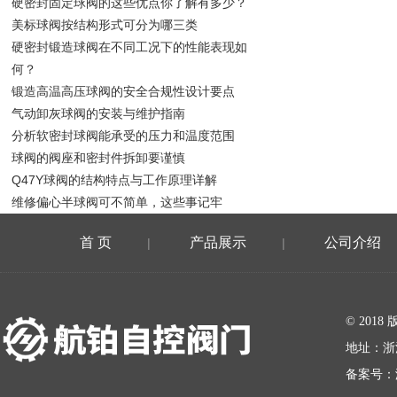
硬密封固定球阀的这些优点你了解有多少？
美标球阀按结构形式可分为哪三类
硬密封锻造球阀在不同工况下的性能表现如
何？
锻造高温高压球阀的安全合规性设计要点
气动卸灰球阀的安装与维护指南
分析软密封球阀能承受的压力和温度范围
球阀的阀座和密封件拆卸要谨慎
Q47Y球阀的结构特点与工作原理详解
维修偏心半球阀可不简单，这些事记牢
首 页
产品展示
公司介绍
|
|
在线留言
© 20
地址：浙
备案号：