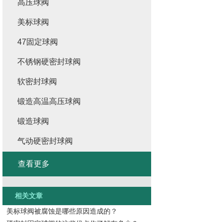
高压球阀
美标球阀
47固定球阀
不锈钢硬密封球阀
软密封球阀
锻造高温高压球阀
锻造球阀
气动硬密封球阀
查看更多
相关文章
美标球阀被腐蚀是哪些原因造成的？