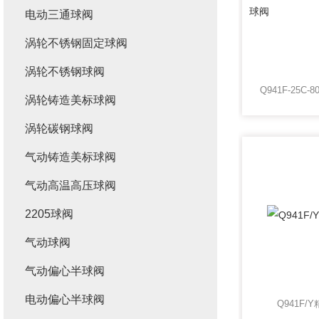
电动三通球阀
涡轮不锈钢固定球阀
涡轮不锈钢球阀
涡轮铸造美标球阀
涡轮碳钢球阀
气动铸造美标球阀
气动高温高压球阀
2205球阀
气动球阀
气动偏心半球阀
电动偏心半球阀
Q941F