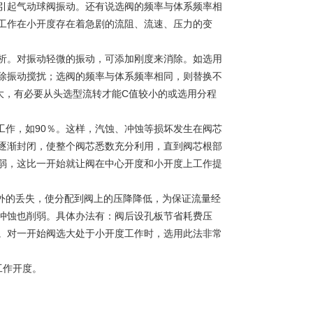
引起气动球阀振动。还有说选阀的频率与体系频率相
工作在小开度存在着急剧的流阻、流速、压力的变
。对振动轻微的振动，可添加刚度来消除。如选用
除振动搅扰；选阀的频率与体系频率相同，则替换不
大，有必要从头选型流转才能C值较小的或选用分程
工作，如90％。这样，汽蚀、冲蚀等损坏发生在阀芯
逐渐封闭，使整个阀芯悉数充分利用，直到阀芯根部
弱，这比一开始就让阀在中心开度和小开度上工作提
外的丢失，使分配到阀上的压降降低，为保证流量经
冲蚀也削弱。具体办法有：阀后设孔板节省耗费压
。对一开始阀选大处于小开度工作时，选用此法非常
工作开度。