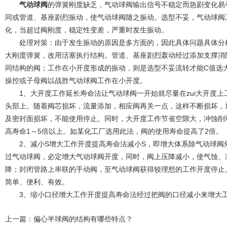
气动球阀
的弹簧刚度缺乏，气动球阀输出信号不稳定而急剧变化易
同或管道、基座剧烈振动，使气动球阀随之振动。选型不妥，气动球阀
化，当超过阀刚度，稳定性变差，严重时发生振动。
处理对策：由于发生振动的原因是多方面的，因此具体问题具体分析
大刚度弹簧，改用活塞执行结构。管道、基座剧烈轰动经过添加支撑消
同结构的阀；工作在小开度形成的振动，则是选型不妥流转才能C值选
操控或子母阀以战胜气动球阀工作在小开度。
1、大开度工作延长寿命法让气动球阀一开始就尽量在zui大开度上
头部上。随着阀芯损坏，流量添加，相应阀再关一点，这样不断损坏，
及密封面损坏，不能使用停止。同时，大开度工作节省空隙大，冲蚀削
高寿命1～5倍以上。如某化工厂选用此法，阀的使用寿命提高了2倍。
2、减小S增大工作开度提高寿命法减小S，即增大体系除气动球阀
过气动球阀，必定增大气动球阀开度，同时，阀上压降减小，使气蚀、
降；封闭管路上串联的手动阀，至气动球阀获得较理想的工作开度停止
简单、便利、有效。
3、缩小口径增大工作开度提高寿命法经过把阀的口径减小来增大
上一篇：
偏心半球阀的结构有哪些特点？