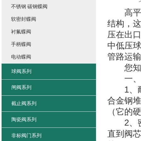
不锈钢 碳钢蝶阀
高平台
软密封蝶阀
结构，
衬氟蝶阀
压在出
中低压
手柄蝶阀
管路运
电动蝶阀
您知道
球阀系列
一、
闸阀系列
1、耐
合金钢
截止阀系列
（它的硬
陶瓷阀系列
2、密
直到阀芯
非标阀门系列