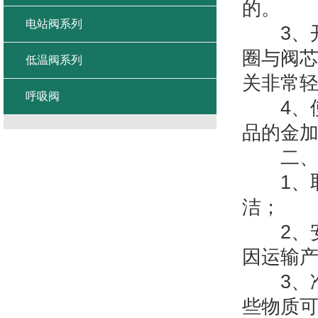
的。
电站阀系列
3、开
圈与阀
低温阀系列
关非常
呼吸阀
4、使
品的金
二、
1、取
洁；
2、安
因运输
3、准
些物质