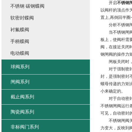
开启
不锈钢
不锈钢 碳钢蝶阀
以阀杆的顶点作
置上,再倒回半圈
软密封蝶阀
分析不锈钢闸
衬氟蝶阀
当不锈钢闸阀法
板上，使阀杆需
手柄蝶阀
阀，在接近关闭
电动蝶阀
钢闸阀的操作力
闸板关闭时，由
球阀系列
对于强制密封的
封，是强制密封
闸阀系列
螺母传递的力矩
小来确定的。
截止阀系列
对于自动密封不
不锈钢闸阀运行
陶瓷阀系列
可见，自动密封
不锈钢闸阀关闭
非标阀门系列
力变大，反映到