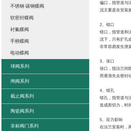
偏口，指管道与
不锈钢 碳钢蝶阀
况主要是在安装
软密封蝶阀
2、错口
衬氟蝶阀
错口，指管道和
况下，只有扩孔
手柄蝶阀
非常容易发生泄
电动蝶阀
3、张口
球阀系列
张口，指法兰间
而逐渐失去密封
闸阀系列
4、错孔
截止阀系列
错孔，指管道与
造成剪切力，时
陶瓷阀系列
5、应力影响
非标阀门系列
在法兰安装时，