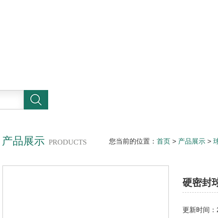
产品展示
您当前的位置：
首页
>
产品展示
>
PRODUCTS
硬密封
更新时间：20