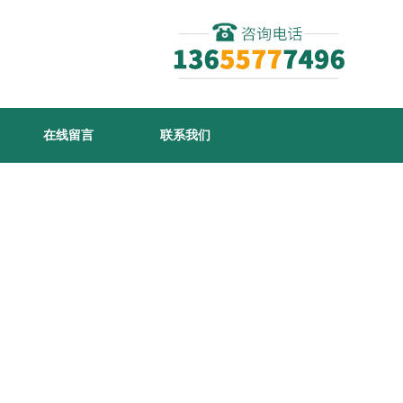
在线留言
联系我们