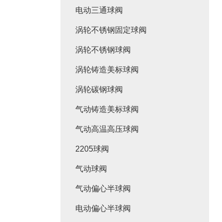
电动三通球阀
涡轮不锈钢固定球阀
涡轮不锈钢球阀
涡轮铸造美标球阀
涡轮碳钢球阀
气动铸造美标球阀
气动高温高压球阀
2205球阀
气动球阀
气动偏心半球阀
电动偏心半球阀