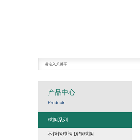
产品中心
Products
球阀系列
不锈钢球阀 碳钢球阀