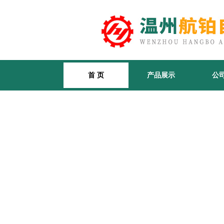
首 页
产品展示
公