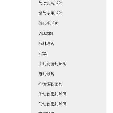
气动卸灰球阀
燃气专用球阀
偏心半球阀
V型球阀
放料球阀
2205
手动硬密封球阀
电动球阀
不锈钢软密封
手动软密封球阀
气动软密封球阀