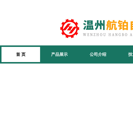
首 页
产品展示
公司介绍
技