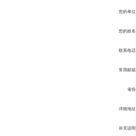
您的单位
您的姓名
联系电话
常用邮箱
省份
详细地址
补充说明