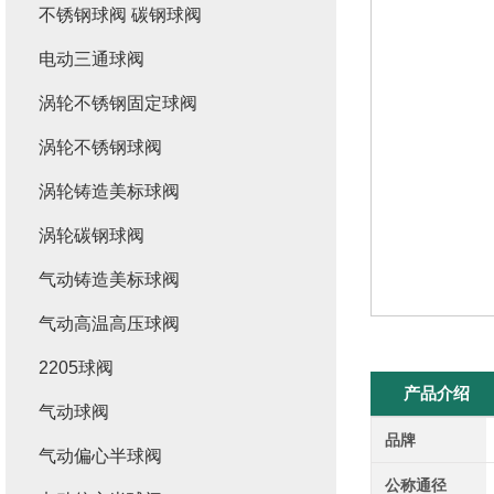
不锈钢球阀 碳钢球阀
电动三通球阀
涡轮不锈钢固定球阀
涡轮不锈钢球阀
涡轮铸造美标球阀
涡轮碳钢球阀
气动铸造美标球阀
气动高温高压球阀
2205球阀
产品介绍
气动球阀
品牌
气动偏心半球阀
公称通径