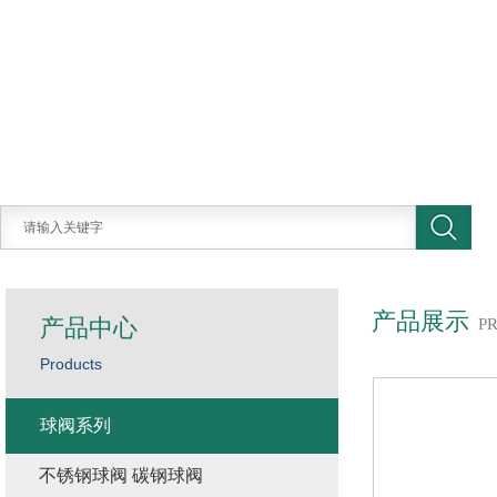
产品展示
产品中心
P
Products
球阀系列
不锈钢球阀 碳钢球阀