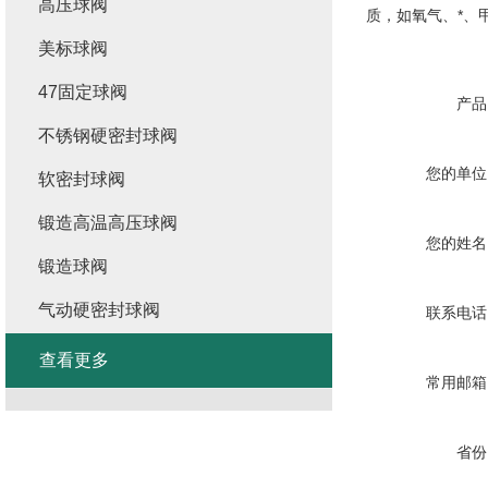
高压球阀
质，如氧气、*、
美标球阀
47固定球阀
产品
不锈钢硬密封球阀
您的单位
软密封球阀
锻造高温高压球阀
您的姓名
锻造球阀
气动硬密封球阀
联系电话
查看更多
常用邮箱
省份