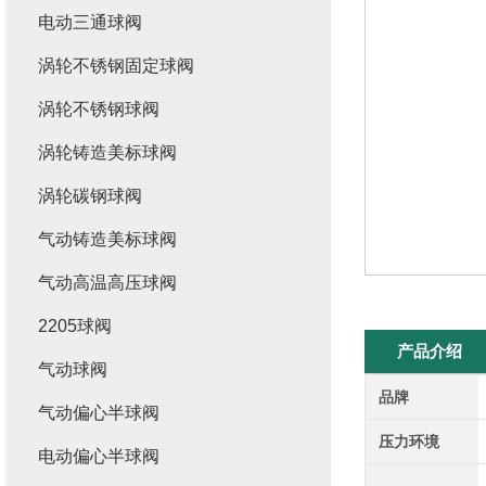
电动三通球阀
涡轮不锈钢固定球阀
涡轮不锈钢球阀
涡轮铸造美标球阀
涡轮碳钢球阀
气动铸造美标球阀
气动高温高压球阀
2205球阀
产品介绍
气动球阀
品牌
气动偏心半球阀
压力环境
电动偏心半球阀