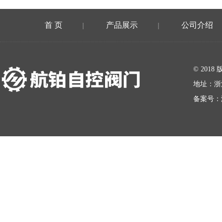
首 页
产品展示
公司介绍
|
|
在线留言
© 20
地址：浙
备案号：