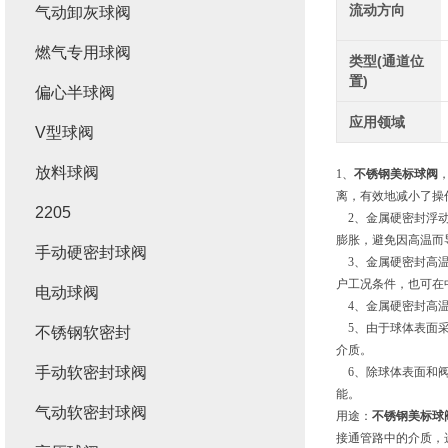
流动方向
气动卸灰球阀
燃气专用球阀
类型(通道位
置)
偏心半球阀
应用领域
V型球阀
放料球阀
1
、
不锈钢美标球阀
离，有效地减小了操
2205
2、金属硬密封浮动
膨胀，避免因高温而
手动硬密封球阀
3、金属硬密封高温
户工况条件，也可在
电动球阀
4、金属硬密封高温
5、由于球体表面采
不锈钢软密封
介质。
手动软密封球阀
6、除球体表面和阀
能。
气动软密封球阀
用途：
不锈钢美标球
接通管路中的介质，