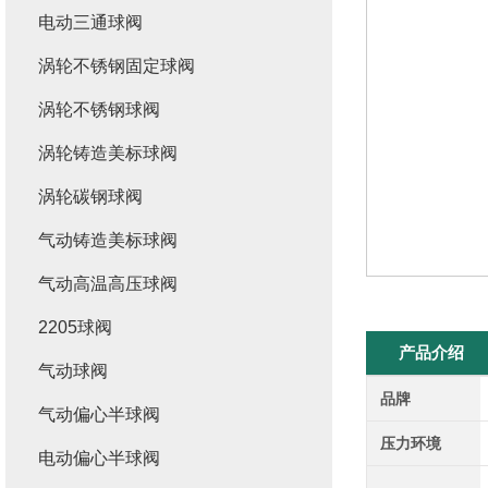
电动三通球阀
涡轮不锈钢固定球阀
涡轮不锈钢球阀
涡轮铸造美标球阀
涡轮碳钢球阀
气动铸造美标球阀
气动高温高压球阀
2205球阀
产品介绍
气动球阀
品牌
气动偏心半球阀
压力环境
电动偏心半球阀