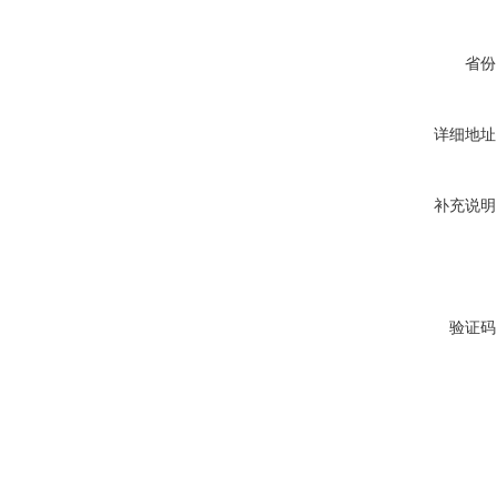
省份
详细地址
补充说明
验证码