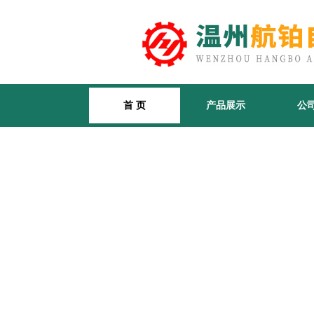
首 页
产品展示
公