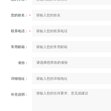
您的姓名：
联系电话：
常用邮箱：
省份：
详细地址：
补充说明：