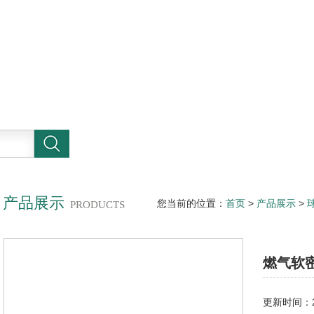
产品展示
您当前的位置：
首页
>
产品展示
>
PRODUCTS
燃气软
更新时间：20