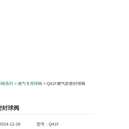
球阀系列
>
燃气专用球阀
> Q41F燃气软密封球阀
密封球阀
24-12-28
型号：Q41F