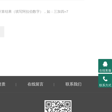
计算结果（填写阿拉伯数字），如：三加四=7
在线客服
资质
在线留言
联系我们
|
|
联系方式