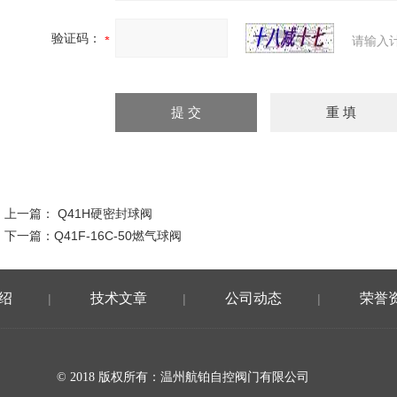
验证码：
请输入
上一篇：
Q41H硬密封球阀
下一篇：
Q41F-16C-50燃气球阀
绍
技术文章
公司动态
荣誉
|
|
|
© 2018 版权所有：温州航铂自控阀门有限公司