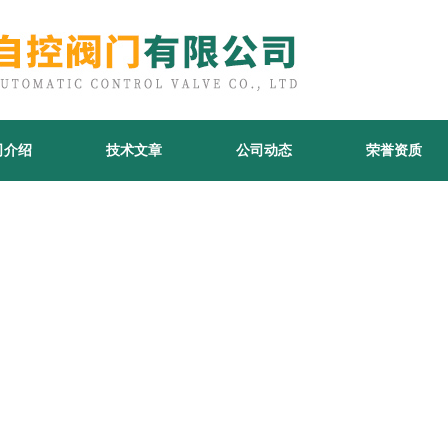
司介绍
技术文章
公司动态
荣誉资质