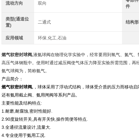
零部件
流动方向
双向
件
类型(通道位
二通式
结构形
置)
应用领域
环保,化工,石油
燃气软密封球阀
,
液氨球阀在物理化学实验中，经常要用到氧气、氮气、
高压气体钢瓶中。使用时通过减压阀使气体压力降至实验所需范围，再经
氨气球阀为，简称氨气。
产品简介：
燃气软密封球阀
,
，球体采用了浮动式结构，球体受介质的压力而移动启
还有氨用截止阀、氨用闸阀等系列产品。
主要性能及结构特点:
1.耐磨,耐腐蚀,密封性能好.
2.90度旋转开关,具有开关快,操作简便等特点.
3.全通径流量设计,流量大.
4.专业使用于氨用工况.