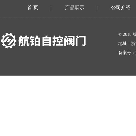
首 页
产品展示
公司介绍
|
|
在线留言
© 20
地址：浙
备案号：