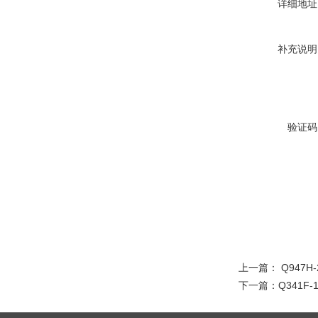
详细地址
补充说明
验证码
上一篇：
Q947H
下一篇：
Q341F-