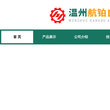
首 页
产品展示
公司介绍
技