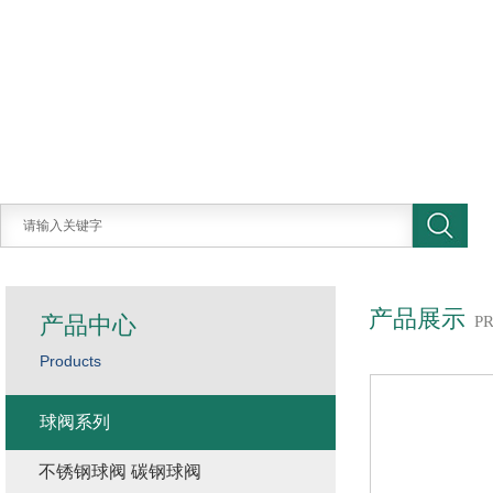
产品展示
产品中心
P
Products
球阀系列
不锈钢球阀 碳钢球阀