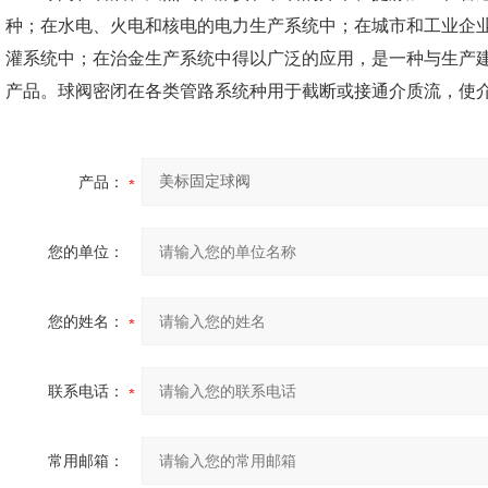
种；在水电、火电和核电的电力生产系统中；在城市和工业企
灌系统中；在治金生产系统中得以广泛的应用，是一种与生产
产品。球阀密闭在各类管路系统种用于截断或接通介质流，使
产品：
您的单位：
您的姓名：
联系电话：
常用邮箱：