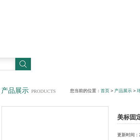
产品展示
您当前的位置：
首页
>
产品展示
>
PRODUCTS
球阀
美标固
更新时间：20