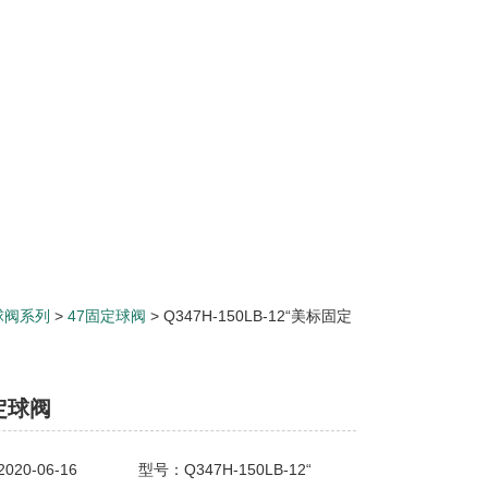
球阀系列
>
47固定球阀
> Q347H-150LB-12“美标固定
定球阀
20-06-16
型号：Q347H-150LB-12“