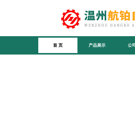
首 页
产品展示
公