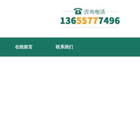
在线留言
联系我们