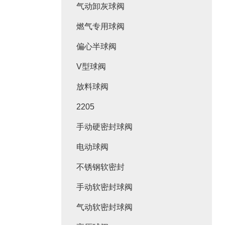
气动卸灰球阀
燃气专用球阀
偏心半球阀
V型球阀
放料球阀
2205
手动硬密封球阀
电动球阀
不锈钢软密封
手动软密封球阀
气动软密封球阀