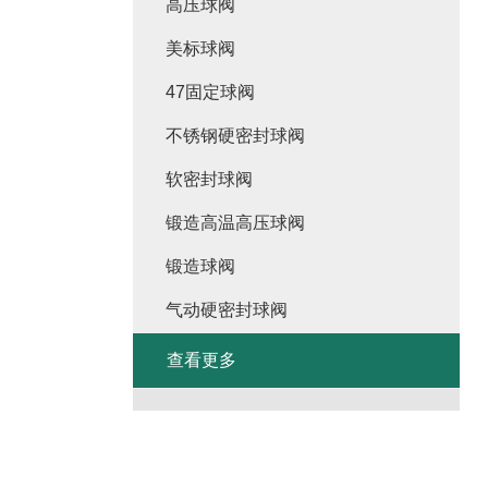
高压球阀
美标球阀
47固定球阀
不锈钢硬密封球阀
软密封球阀
锻造高温高压球阀
锻造球阀
气动硬密封球阀
查看更多