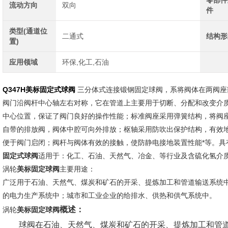
零部件
流动方向
双向
件
类型(通道位
二通式
结构形
置)
应用领域
环保,化工,石油
Q347H美标固定式球阀
三分体式连接锻钢固定球阀，系将阀体在两阀座
阀门沿阀杆中心轴左右对称，它在管道上主要用于切断、分配和改变介
中心位置，保证了阀门良好的操作性能；标准阀座采用弹簧结构，将阀
自带的排放阀，阀体中腔可向外排放；枢轴采用防吹出保护结构，有效
便于阀门启闭；阀杆与阀体有效的接触，使防静电接地装置性能*等。具
固定式球阀
适用于：化工、石油、天然气、冶金、等行业及含硫化氢介
涡轮
美标固定球阀
主要用途：
广泛用于石油、天然气、煤炭和矿石的开采、提炼加工和管道输送系统
的电力生产系统中；城市和工业企业的给排水、供热和供气系统中。
概述：
涡轮
美标固定球阀
球阀在石油、天然气、煤炭和矿石的开采、提炼加工和管道