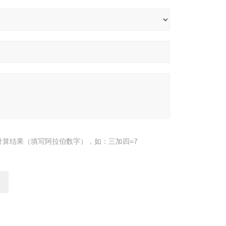
计算结果（填写阿拉伯数字），如：三加四=7