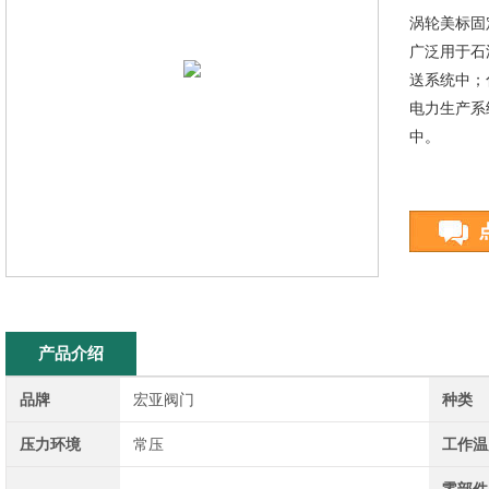
涡轮美标固
广泛用于石
送系统中；
电力生产系
中。
产品介绍
品牌
宏亚阀门
种类
压力环境
常压
工作温