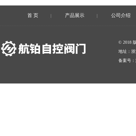
首 页
产品展示
公司介绍
|
|
在线留言
© 20
地址：浙
备案号：