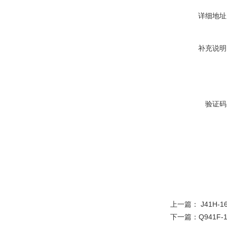
详细地址
补充说明
验证码
上一篇：
J41H-
下一篇：
Q941F