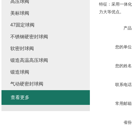
高压球阀
特征：采用一体化
力大等优点。
美标球阀
47固定球阀
产品
不锈钢硬密封球阀
您的单位
软密封球阀
锻造高温高压球阀
您的姓名
锻造球阀
气动硬密封球阀
联系电话
查看更多
常用邮箱
省份