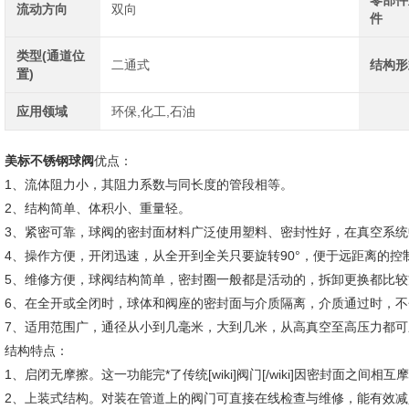
零部件
流动方向
双向
件
类型(通道位
二通式
结构形
置)
应用领域
环保,化工,石油
美标不锈钢球阀
优点：
1、流体阻力小，其阻力系数与同长度的管段相等。
2、结构简单、体积小、重量轻。
3、紧密可靠，球阀的密封面材料广泛使用塑料、密封性好，在真空系
4、操作方便，开闭迅速，从全开到全关只要旋转90°，便于远距离的控
5、维修方便，球阀结构简单，密封圈一般都是活动的，拆卸更换都比较
6、在全开或全闭时，球体和阀座的密封面与介质隔离，介质通过时，
7、适用范围广，通径从小到几毫米，大到几米，从高真空至高压力都可
结构特点：
1、启闭无摩擦。这一功能完*了传统[wiki]阀门[/wiki]因密封面之间
2、上装式结构。对装在管道上的阀门可直接在线检查与维修，能有效