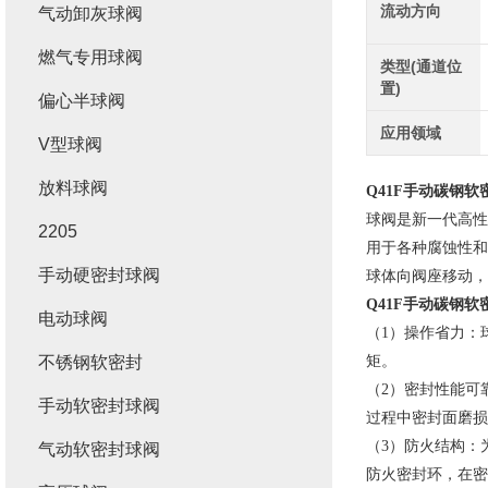
流动方向
气动卸灰球阀
燃气专用球阀
类型(通道位
置)
偏心半球阀
应用领域
V型球阀
放料球阀
Q41F手动碳钢软
球阀是新一代高性
2205
用于各种腐蚀性和
手动硬密封球阀
球体向阀座移动，
Q41F手动碳钢软
电动球阀
（1）操作省力：
不锈钢软密封
矩。
（2）密封性能可
手动软密封球阀
过程中密封面磨损
（3）防火结构：
气动软密封球阀
防火密封环，在密