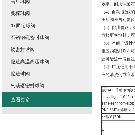
高压球阀
效果。耐火试验符合A
（4）自动泄压功
美标球阀
压后阀座自动复位
47固定球阀
（5）排泄管路：
直接更换填料；
不锈钢硬密封球阀
（6）本阀门设计
软密封球阀
相应的密封剂即可
还可给这一装置注
锻造高温高压球阀
（7）广泛适用于
锻造球阀
应的清洗剂或润滑
气动硬密封球阀
<div align="left" fon
查看更多
sans-serif; font-size
PN1.6MPa 铸钢
公称通径DN
L
H