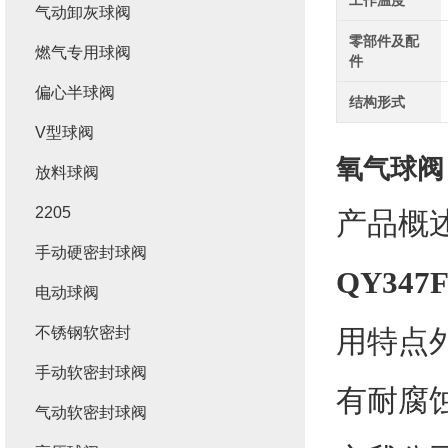
工作温度
气动卸灰球阀
零部件及配
燃气专用球阀
件
偏心半球阀
结构形式
V型球阀
氧气球阀
放料球阀
2205
产品概
手动硬密封球阀
QY34
电动球阀
不锈钢软密封
用特点
手动软密封球阀
有耐腐
气动软密封球阀