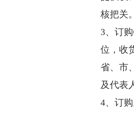
核把关
3、订购
位，收
省、市
及代表
4、订