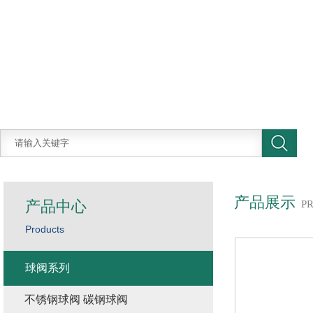
产品展示
产品中心
P
Products
球阀系列
不锈钢球阀 碳钢球阀