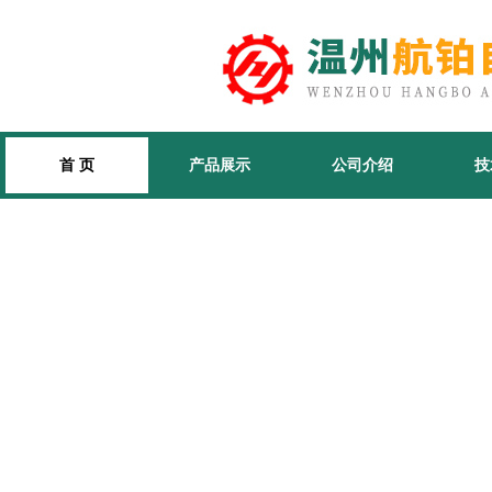
首 页
产品展示
公司介绍
技