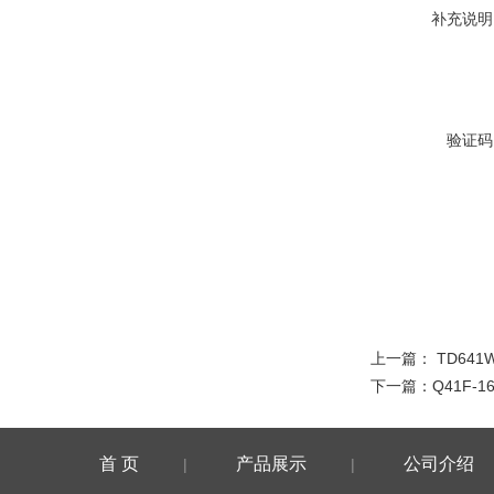
补充说明
验证码
上一篇：
TD64
下一篇：
Q41F-
首 页
产品展示
公司介绍
|
|