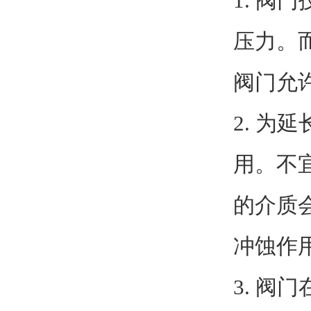
1. 
压力。
阀门允
2. 
用。不
的介质
冲蚀
3. 