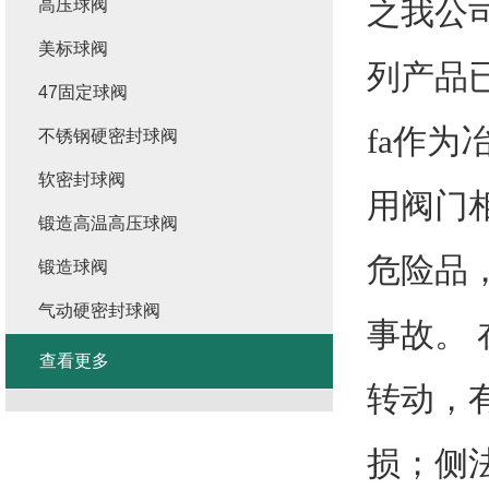
之我公
高压球阀
美标球阀
列产品
47固定球阀
fa作
不锈钢硬密封球阀
软密封球阀
用阀门
锻造高温高压球阀
危险品
锻造球阀
气动硬密封球阀
事故。
查看更多
转动，
损；侧