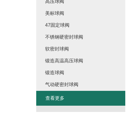
高压球阀
美标球阀
47固定球阀
不锈钢硬密封球阀
软密封球阀
锻造高温高压球阀
锻造球阀
气动硬密封球阀
查看更多