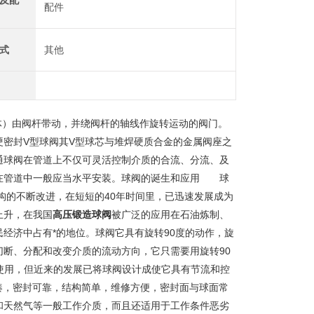
及配
配件
式
其他
件（球体）由阀杆带动，并绕阀杆的轴线作旋转运动的阀门。
密封V型球阀其V型球芯与堆焊硬质合金的金属阀座之
通球阀在管道上不仅可灵活控制介质的合流、分流、及
在管道中一般应当水平安装。球阀的诞生和应用 球
构的不断改进，在短短的40年时间里，已迅速发展成为
上升，在我国
高压锻造球阀
被广泛的应用在石油炼制、
经济中占有*的地位。球阀它具有旋转90度的动作，旋
断、分配和改变介质的流动方向，它只需要用旋转90
阀使用，但近来的发展已将球阀设计成使它具有节流和控
，密封可靠，结构简单，维修方便，密封面与球面常
和天然气等一般工作介质，而且还适用于工作条件恶劣