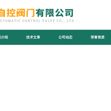
司介绍
技术文章
公司动态
荣誉资质