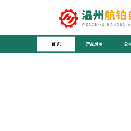
首 页
产品展示
公