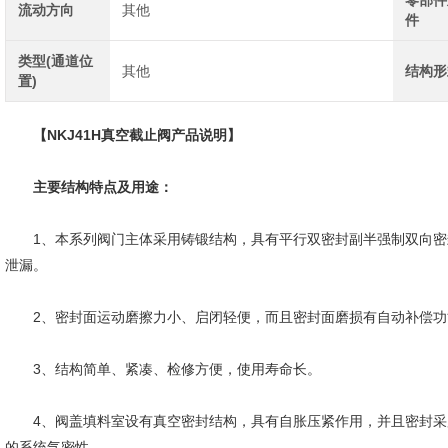
零部件
流动方向
其他
件
类型(通道位
其他
结构形
置)
【
NKJ41H真空截止阀
产品说明】
主要结构特点及用途：
1、本系列阀门主体采用铸锻结构，具有平行双密封副半强制双向密
泄漏。
2、密封面运动磨擦力小、启闭轻便，而且密封面磨损有自动补偿功
3、结构简单、紧凑、检修方便，使用寿命长。
4、阀盖填料室设有真空密封结构，具有自胀压紧作用，并且密封采用
的系统气密性。