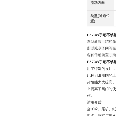
流动方向
类型(通道位
置)
PZ73W手动不锈
造型新颖、结构简
所以减少了闸阀在
各种传动装置，为
PZ73W手动不锈
用了特殊的设计，
此种刀形闸阀的上
封性能大大提高。
上提高了阀门的使
作。
适用介质
金矿粉、尾矿、纸
泥浆、屠宰厂废水